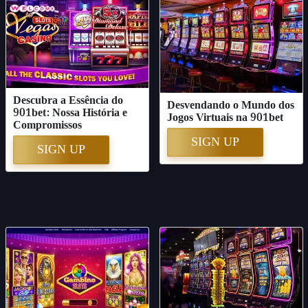
Descubra a Essência do
Desvendando o Mundo dos
901bet: Nossa História e
Jogos Virtuais na 901bet
Compromissos
SIGN UP
SIGN UP