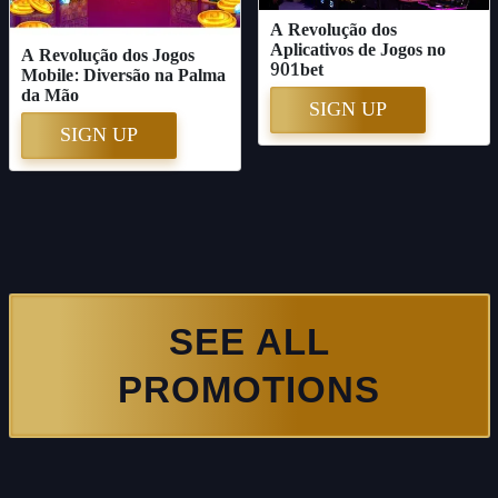
A Revolução dos
Aplicativos de Jogos no
A Revolução dos Jogos
901bet
Mobile: Diversão na Palma
da Mão
SIGN UP
SIGN UP
SEE ALL
PROMOTIONS