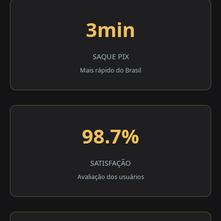
3min
SAQUE PIX
Mais rápido do Brasil
98.7%
SATISFAÇÃO
Avaliação dos usuários