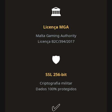
🏛️
Licença MGA
Malta Gaming Authority
Licença B2C/394/2017
🛡️
SSL 256-bit
Criptografia militar
Dados 100% protegidos
✅