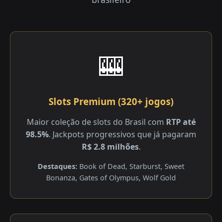
🎰
Slots Premium (320+ jogos)
Maior coleção de slots do Brasil com
RTP até
98.5%
. Jackpots progressivos que já pagaram
R$ 2.8 milhões
.
Destaques:
Book of Dead, Starburst, Sweet
Bonanza, Gates of Olympus, Wolf Gold