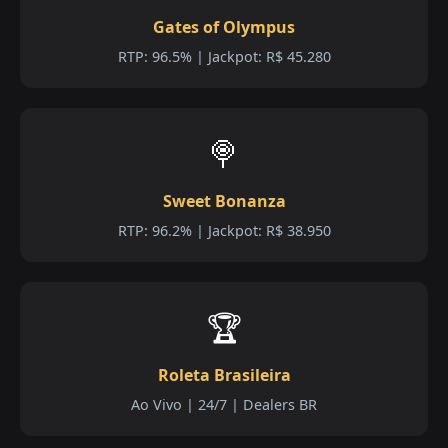
Gates of Olympus
RTP: 96.5% | Jackpot: R$ 45.280
🍭
Sweet Bonanza
RTP: 96.2% | Jackpot: R$ 38.950
🏆
Roleta Brasileira
Ao Vivo | 24/7 | Dealers BR