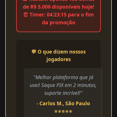
de R$ 5.000 disponíveis hoje!
⏰ Timer: 04:23:15 para o fim
da promoção
💬 O que dizem nossos
jogadores
"Melhor plataforma que já
usei! Saque PIX em 2 minutos,
suporte incrível!"
- Carlos M., São Paulo
⭐⭐⭐⭐⭐