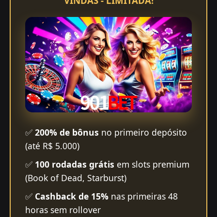
VINDAS - LIMITADA!
✅
200% de bônus
no primeiro depósito
(até R$ 5.000)
✅
100 rodadas grátis
em slots premium
(Book of Dead, Starburst)
✅
Cashback de 15%
nas primeiras 48
horas sem rollover