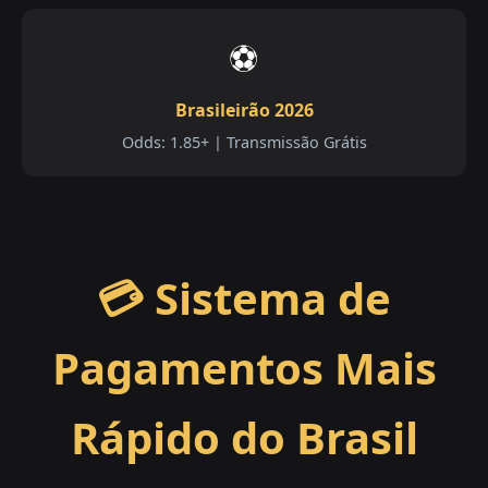
⚽
Brasileirão 2026
Odds: 1.85+ | Transmissão Grátis
💳 Sistema de
Pagamentos Mais
Rápido do Brasil