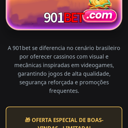
A 901bet se diferencia no cenário brasileiro
por oferecer cassinos com visual e
mecânicas inspiradas em videogames,
garantindo jogos de alta qualidade,
segurança reforçada e promoções
frequentes.
🎁 OFERTA ESPECIAL DE BOAS-