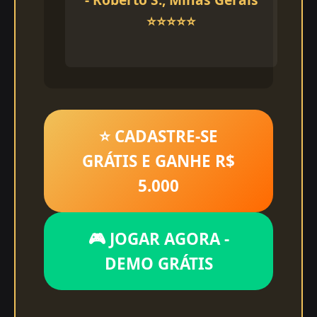
⭐⭐⭐⭐⭐
⭐ CADASTRE-SE
GRÁTIS E GANHE R$
5.000
🎮 JOGAR AGORA -
DEMO GRÁTIS