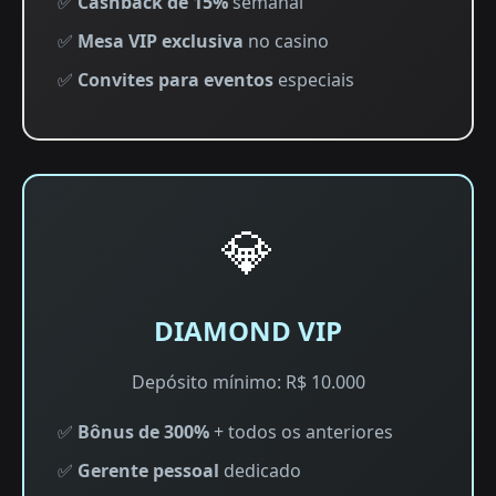
✅
Cashback de 15%
semanal
✅
Mesa VIP exclusiva
no casino
✅
Convites para eventos
especiais
💎
DIAMOND VIP
Depósito mínimo: R$ 10.000
✅
Bônus de 300%
+ todos os anteriores
✅
Gerente pessoal
dedicado