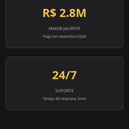
R$ 2.8M
MAIOR JACKPOT
Pago em dezembro/2026
24/7
SUPORTE
Tempo de resposta: 2min