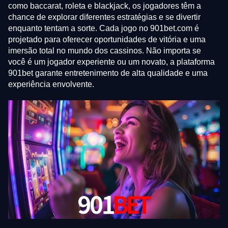
como baccarat, roleta e blackjack, os jogadores têm a
chance de explorar diferentes estratégias e se divertir
enquanto tentam a sorte. Cada jogo no 901bet.com é
projetado para oferecer oportunidades de vitória e uma
imersão total no mundo dos cassinos. Não importa se
você é um jogador experiente ou um novato, a plataforma
901bet garante entretenimento de alta qualidade e uma
experiência envolvente.