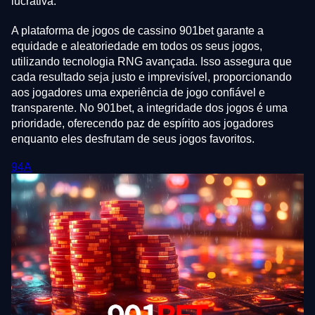
lucrativa.
A plataforma de jogos de cassino 901bet garante a
equidade e aleatoriedade em todos os seus jogos,
utilizando tecnologia RNG avançada. Isso assegura que
cada resultado seja justo e imprevisível, proporcionando
aos jogadores uma experiência de jogo confiável e
transparente. No 901bet, a integridade dos jogos é uma
prioridade, oferecendo paz de espírito aos jogadores
enquanto eles desfrutam de seus jogos favoritos.
94A