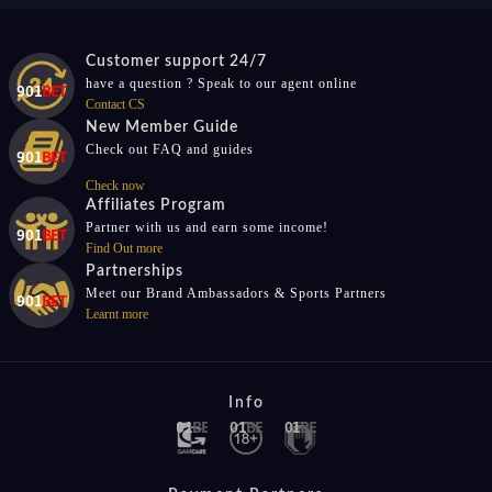
Customer support 24/7
have a question ? Speak to our agent online
Contact CS
New Member Guide
Check out FAQ and guides
Check now
Affiliates Program
Partner with us and earn some income!
Find Out more
Partnerships
Meet our Brand Ambassadors & Sports Partners
Learnt more
Info