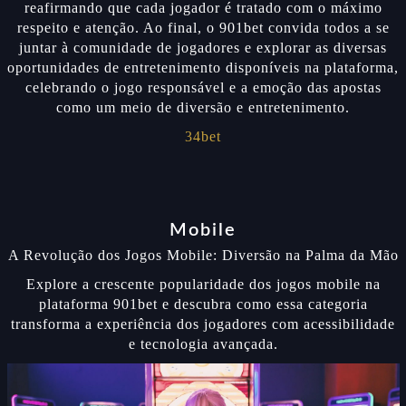
reafirmando que cada jogador é tratado com o máximo
respeito e atenção. Ao final, o 901bet convida todos a se
juntar à comunidade de jogadores e explorar as diversas
oportunidades de entretenimento disponíveis na plataforma,
celebrando o jogo responsável e a emoção das apostas
como um meio de diversão e entretenimento.
34bet
Mobile
A Revolução dos Jogos Mobile: Diversão na Palma da Mão
Explore a crescente popularidade dos jogos mobile na
plataforma 901bet e descubra como essa categoria
transforma a experiência dos jogadores com acessibilidade
e tecnologia avançada.