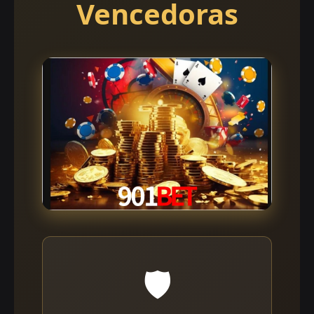
Vencedoras
🛡️