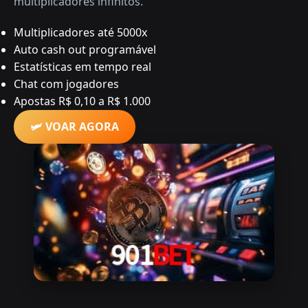
multiplicadores infinitos.
Multiplicadores até 5000x
Auto cash out programável
Estatísticas em tempo real
Chat com jogadores
Apostas R$ 0,10 a R$ 1.000
🛩️ VOAR AGORA