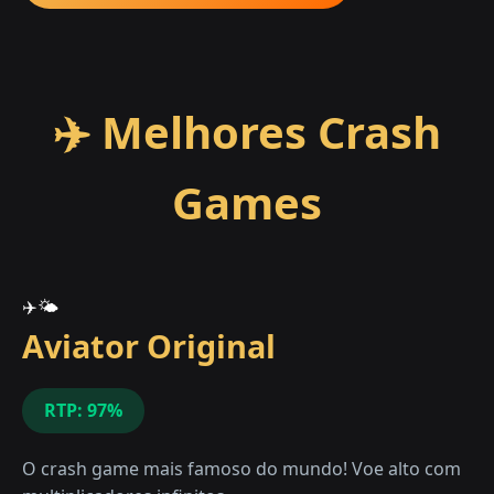
✈️ Melhores Crash
Games
✈️🌤️
Aviator Original
RTP: 97%
O crash game mais famoso do mundo! Voe alto com