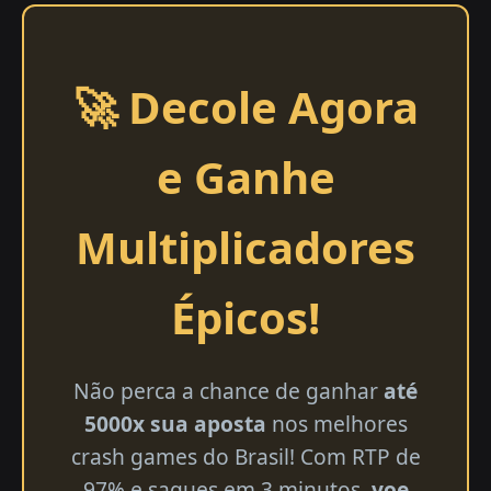
🚀 Decole Agora
e Ganhe
Multiplicadores
Épicos!
Não perca a chance de ganhar
até
5000x sua aposta
nos melhores
crash games do Brasil! Com RTP de
97% e saques em 3 minutos,
voe