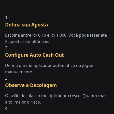
1
Defina sua Aposta
Escolha entre R$ 0,10 e R$ 1.000. Você pode fazer até
2 apostas simultâneas.
2
Configure Auto Cash Out
Defina um multiplicador automático ou jogue
manualmente.
3
Observe a Decolagem
O avião decola e o multiplicador cresce. Quanto mais
alto, maior o risco.
4