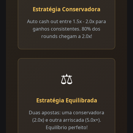
Estratégia Conservadora
Auto cash out entre 1.5x - 2.0x para
ganhos consistentes. 80% dos
rounds chegam a 2.0x!
⚖️
Estratégia Equilibrada
Duas apostas: uma conservadora
(2.0x) e outra arriscada (5.0x+).
Equilíbrio perfeito!