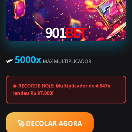
5000x
🛩️
MAX MULTIPLICADOR
🔥
RECORDE HOJE:
Multiplicador de 4.847x
rendeu R$ 97.000!
🚀 DECOLAR AGORA