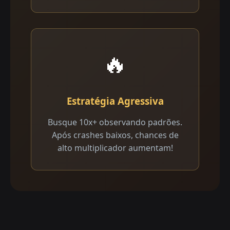
🔥
Estratégia Agressiva
Busque 10x+ observando padrões.
Após crashes baixos, chances de
alto multiplicador aumentam!