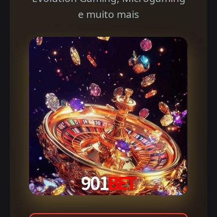
e muito mais