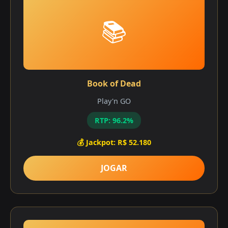
📚
Book of Dead
Play'n GO
RTP: 96.2%
💰 Jackpot: R$ 52.180
JOGAR