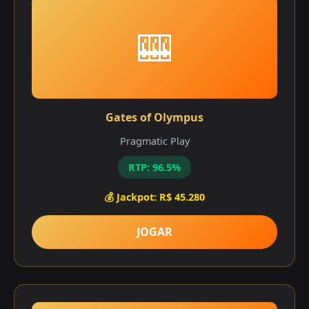
🎰
Gates of Olympus
Pragmatic Play
RTP: 96.5%
💰 Jackpot: R$ 45.280
JOGAR