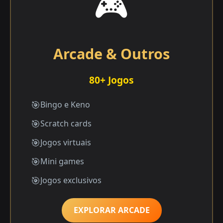
🎮
Arcade & Outros
80+ Jogos
Bingo e Keno
Scratch cards
Jogos virtuais
Mini games
Jogos exclusivos
EXPLORAR ARCADE