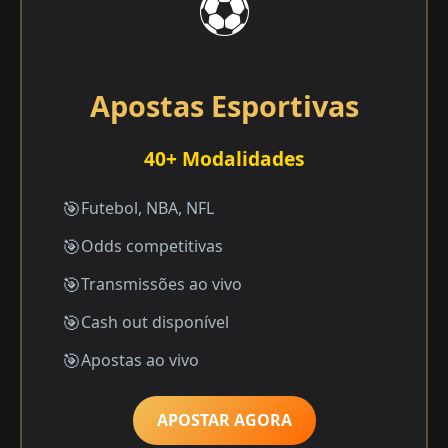
⚽
Apostas Esportivas
40+ Modalidades
Futebol, NBA, NFL
Odds competitivas
Transmissões ao vivo
Cash out disponível
Apostas ao vivo
APOSTAR AGORA