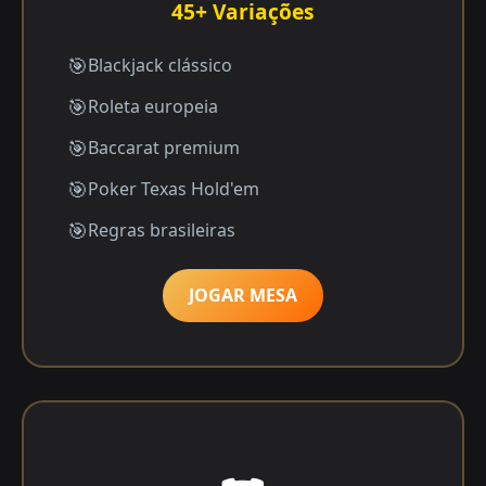
45+ Variações
Blackjack clássico
Roleta europeia
Baccarat premium
Poker Texas Hold'em
Regras brasileiras
JOGAR MESA