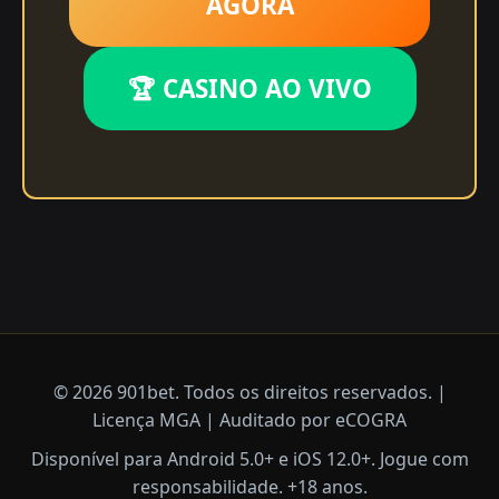
AGORA
🏆 CASINO AO VIVO
© 2026 901bet. Todos os direitos reservados. |
Licença MGA | Auditado por eCOGRA
Disponível para Android 5.0+ e iOS 12.0+. Jogue com
responsabilidade. +18 anos.