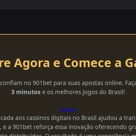
tre Agora e Comece a G
confiam no 901bet para suas apostas online. Faça
3 minutos
e os melhores jogos do Brasil!
Slotbet
licada aos cassinos digitais no Brasil ajudou a t
 e a 901bet reforça essa inovação oferecendo gr
e distribuídos. O resultado é uma experiência ma