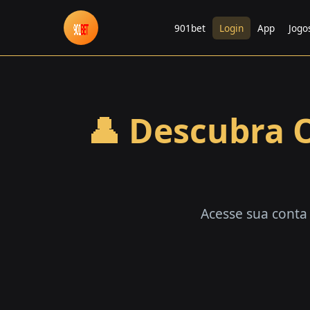
901bet
Login
App
Jogo
👤 Descubra 
Acesse sua conta