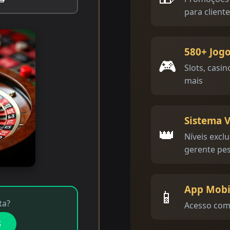
para client
580+ Jog
🎮
Slots, casi
mais
Sistema 
👑
Níveis excl
gerente pe
App Mobi
📱
ta?
Acesso comp
S