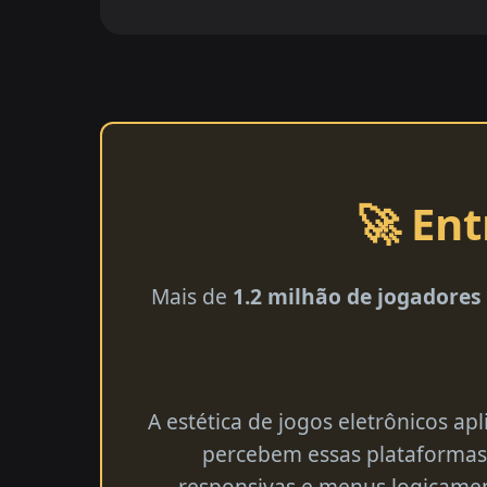
🚀 En
Mais de
1.2 milhão de jogadores
A estética de jogos eletrônicos ap
percebem essas plataformas,
responsivas e menus logicament