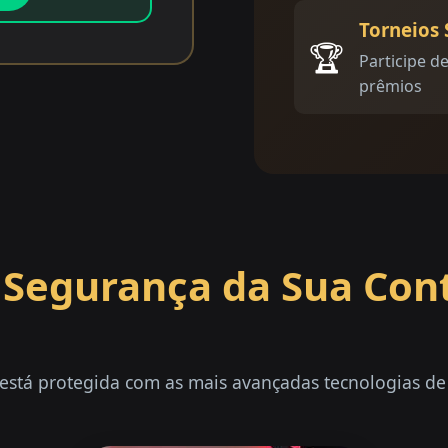
Torneios
🏆
Participe 
prêmios
 Segurança da Sua Con
está protegida com as mais avançadas tecnologias d