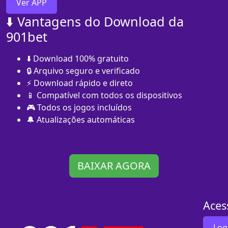
Ver APP
⬇️ Vantagens do Download da
901bet
⬇️ Download 100% gratuito
🔒 Arquivo seguro e verificado
⚡ Download rápido e direto
📱 Compatível com todos os dispositivos
🎮 Todos os jogos incluídos
🔔 Atualizações automáticas
BAIXAR AGORA
Aces
Log