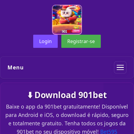
Login
Registrar-se
Menu
⬇️ Download 901bet
Baixe o app da 901bet gratuitamente! Disponível
para Android e iOS, o download é rápido, seguro
e totalmente gratuito. Tenha todos os jogos da
901bet no seu dispositivo móvel!
Bet595