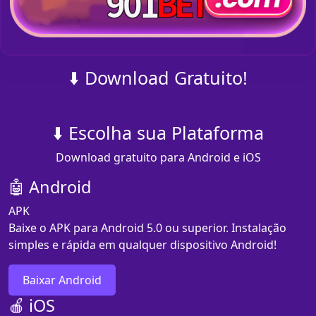
⬇️ Download Gratuito!
⬇️ Escolha sua Plataforma
Download gratuito para Android e iOS
🤖 Android
APK
Baixe o APK para Android 5.0 ou superior. Instalação
simples e rápida em qualquer dispositivo Android!
Baixar Android
🍎 iOS