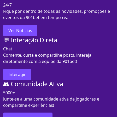
24/7
Fique por dentro de todas as novidades, promoções e
eventos da 901bet em tempo real!
Ver Notícias
💬 Interação Direta
Chat
Comente, curta e compartilhe posts, interaja
diretamente com a equipe da 901bet!
Interagir
👥 Comunidade Ativa
5000+
Junte-se a uma comunidade ativa de jogadores e
compartilhe experiências!