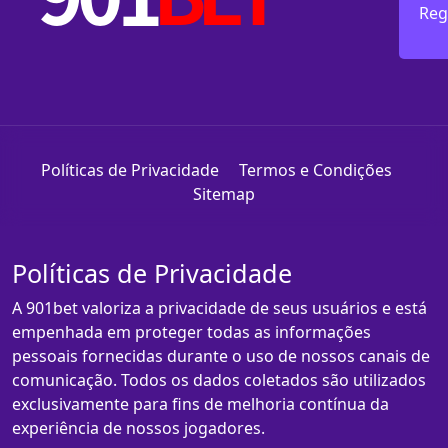
Reg
Políticas de Privacidade
Termos e Condições
Sitemap
Políticas de Privacidade
A 901bet valoriza a privacidade de seus usuários e está
empenhada em proteger todas as informações
pessoais fornecidas durante o uso de nossos canais de
comunicação. Todos os dados coletados são utilizados
exclusivamente para fins de melhoria contínua da
experiência de nossos jogadores.