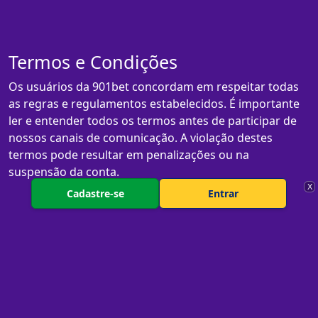
Termos e Condições
Os usuários da 901bet concordam em respeitar todas
as regras e regulamentos estabelecidos. É importante
ler e entender todos os termos antes de participar de
nossos canais de comunicação. A violação destes
termos pode resultar em penalizações ou na
suspensão da conta.
X
Cadastre-se
Entrar