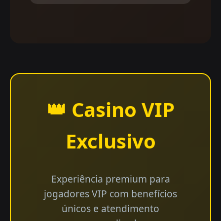
👑 Casino VIP
Exclusivo
Experiência premium para
jogadores VIP com benefícios
únicos e atendimento