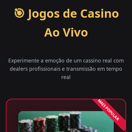
🎯 Jogos de Casino
Ao Vivo
Experimente a emoção de um cassino real com
dealers profissionais e transmissão em tempo
real