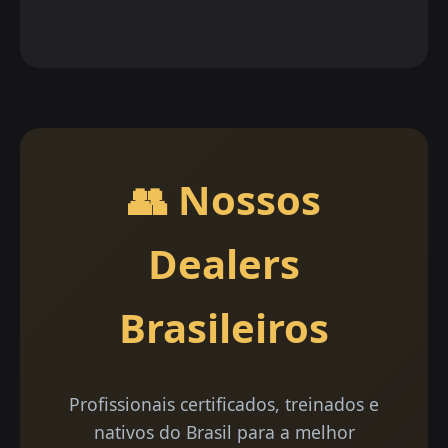
👥 Nossos
Dealers
Brasileiros
Profissionais certificados, treinados e
nativos do Brasil para a melhor