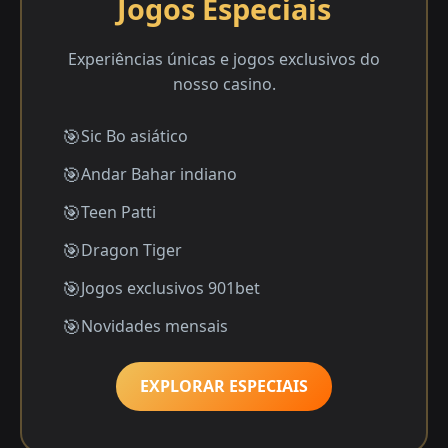
Jogos Especiais
Experiências únicas e jogos exclusivos do
nosso casino.
Sic Bo asiático
Andar Bahar indiano
Teen Patti
Dragon Tiger
Jogos exclusivos 901bet
Novidades mensais
EXPLORAR ESPECIAIS