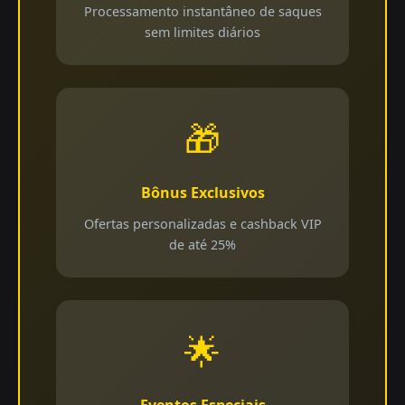
Processamento instantâneo de saques
sem limites diários
🎁
Bônus Exclusivos
Ofertas personalizadas e cashback VIP
de até 25%
🌟