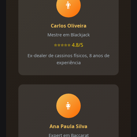
👨
Carlos Oliveira
Mestre em Blackjack
⭐⭐⭐⭐⭐ 4.8/5
Ex-dealer de cassinos físicos, 8 anos de
experiência
👩
Ana Paula Silva
Expert em Baccarat