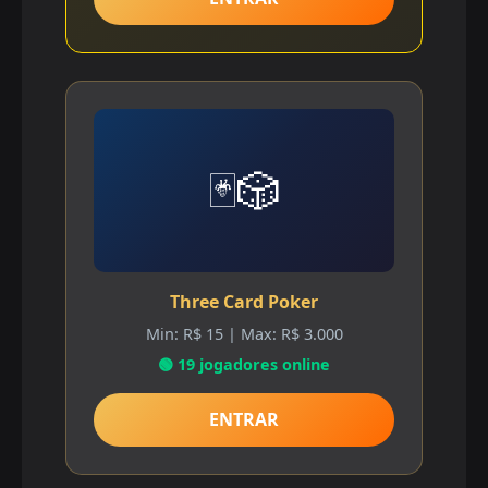
🃏🎲
Three Card Poker
Min: R$ 15 | Max: R$ 3.000
🟢 19 jogadores online
ENTRAR