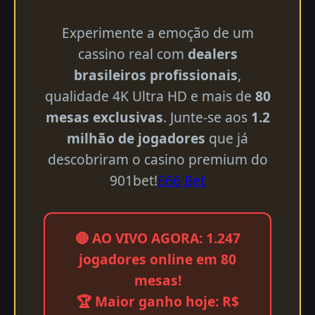
Experimente a emoção de um
cassino real com
dealers
brasileiros profissionais
,
qualidade 4K Ultra HD e mais de
80
mesas exclusivas
. Junte-se aos
1.2
milhão de jogadores
que já
descobriram o casino premium do
901bet!
E66 Bet
🔴 AO VIVO AGORA: 1.247
jogadores online em 80
mesas!
🏆 Maior ganho hoje: R$