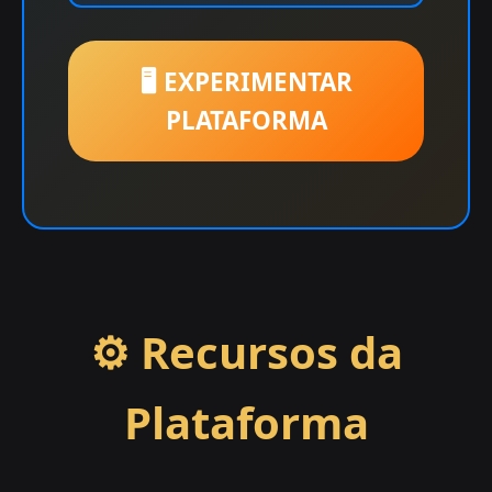
🖥️ EXPERIMENTAR
PLATAFORMA
⚙️ Recursos da
Plataforma