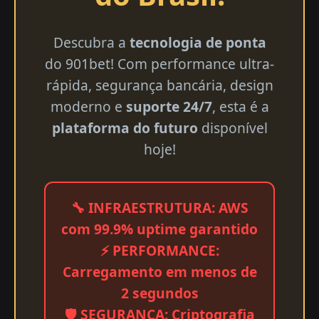
Descubra a
tecnologia de ponta
do 901bet! Com performance ultra-
rápida, segurança bancária, design
moderno e
suporte 24/7
, esta é a
plataforma do futuro
disponível
hoje!
🔧 INFRAESTRUTURA: AWS
com 99.9% uptime garantido
⚡ PERFORMANCE:
Carregamento em menos de
2 segundos
🛡️ SEGURANÇA: Criptografia