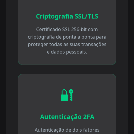
Criptografia SSL/TLS
Certificado SSL 256-bit com
criptografia de ponta a ponta para
proteger todas as suas transações
e dados pessoais.
🔐
Autenticação 2FA
Autenticação de dois fatores