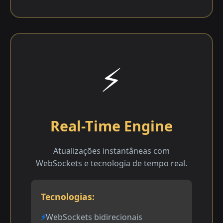
⚡
Real-Time Engine
Atualizações instantâneas com
WebSockets e tecnologia de tempo real.
Tecnologias:
WebSockets bidirecionais