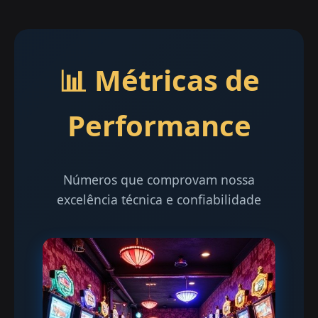
📊 Métricas de
Performance
Números que comprovam nossa
excelência técnica e confiabilidade