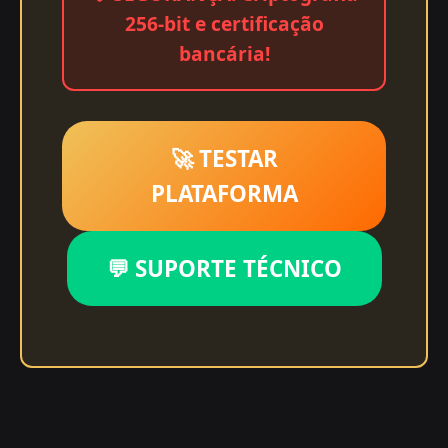
256-bit e certificação
bancária!
🚀 TESTAR
PLATAFORMA
💬 SUPORTE TÉCNICO