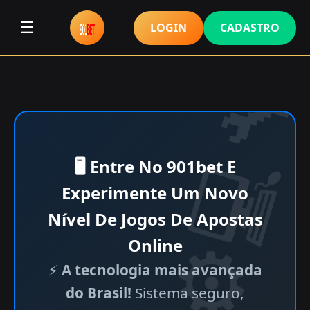
☰
LOGIN
CADASTRO
🖥 Entre No 901bet E
Experimente Um Novo
Nível De Jogos De Apostas
Online
⚡
A tecnologia mais avançada
do Brasil!
Sistema seguro,