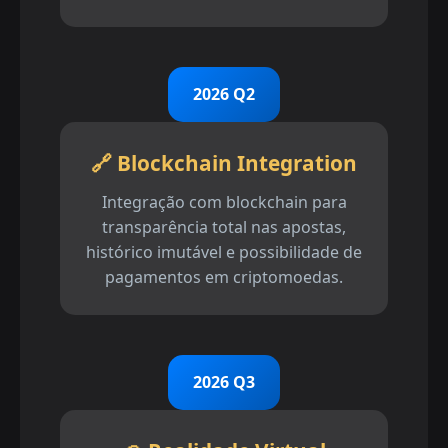
2026 Q2
🔗 Blockchain Integration
Integração com blockchain para
transparência total nas apostas,
histórico imutável e possibilidade de
pagamentos em criptomoedas.
2026 Q3